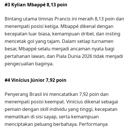
#3 Kylian Mbappé 8,13 poin
Bintang utama timnas Prancis ini meraih 8,13 poin dan
menempati posisi ketiga. Mbappé dikenal dengan
kecepatan luar biasa, kemampuan dribel, dan insting
mencetak gol yang tajam. Dalam setiap turnamen
besar, Mbappé selalu menjadi ancaman nyata bagi
pertahanan lawan, dan Piala Dunia 2026 tidak menjadi
pengecualian baginya.
#4 Vinícius Júnior 7,92 poin
Penyerang Brasil ini mencatatkan 7,92 poin dan
menempati posisi keempat. Vinícius dikenal sebagai
pemain dengan skill individu yang tinggi, kecepatan
mematikan di sisi sayap, serta kemampuan
menciptakan peluang berbahaya. Performanya