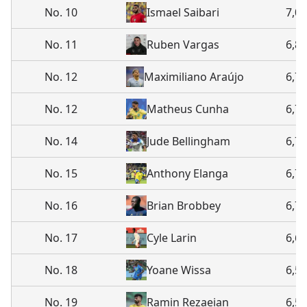
No. 10
Ismael Saibari
7,08
No. 11
Ruben Vargas
6,84
No. 12
Maximiliano Araújo
6,77
No. 12
Matheus Cunha
6,77
No. 14
Jude Bellingham
6,74
No. 15
Anthony Elanga
6,72
No. 16
Brian Brobbey
6,71
No. 17
Cyle Larin
6,67
No. 18
Yoane Wissa
6,55
No. 19
Ramin Rezaeian
6,52