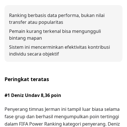
Ranking berbasis data performa, bukan nilai
transfer atau popularitas
Pemain kurang terkenal bisa mengungguli
bintang mapan
Sistem ini mencerminkan efektivitas kontribusi
individu secara objektif
Peringkat teratas
#1 Deniz Undav 8,36 poin
Penyerang timnas Jerman ini tampil luar biasa selama
fase grup dan berhasil mengumpulkan poin tertinggi
dalam FIFA Power Ranking kategori penyerang. Deniz