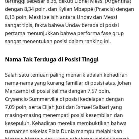
tertinggi sebesar 8,36, diikuti Lionel Messi (Argentina)
dengan 8,34 poin, dan Kylian Mbappé (Prancis) dengan
8,13 poin. Meski selisih antara Undav dan Messi
sangat tipis, fakta bahwa Undav berada di posisi
pertama menunjukkan bahwa performa fase grup
sangat menentukan posisi dalam ranking ini.
Nama Tak Terduga di Posisi Tinggi
Salah satu temuan paling menarik adalah kehadiran
nama-nama yang kurang familiar di posisi atas. Johan
Manzambi di posisi kelima dengan 7,57 poin,
Crysencio Summerville di posisi kedelapan dengan
7,09 poin, serta Elijah Just dan Ismael Saibari yang
masing-masing menempati posisi kesembilan dan
kesepuluh. Kehadiran mereka membuktikan bahwa
turnamen sekelas Piala Dunia mampu melahirkan