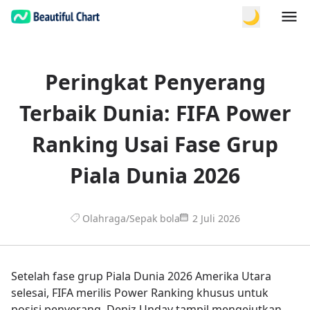
🌙
Peringkat Penyerang
Terbaik Dunia: FIFA Power
Ranking Usai Fase Grup
Piala Dunia 2026
Olahraga
/
Sepak bola
2 Juli 2026
Setelah fase grup Piala Dunia 2026 Amerika Utara
selesai, FIFA merilis Power Ranking khusus untuk
posisi penyerang. Deniz Undav tampil mengejutkan